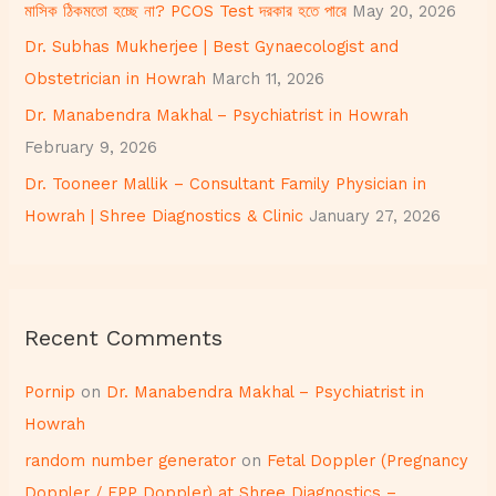
মাসিক ঠিকমতো হচ্ছে না? PCOS Test দরকার হতে পারে
May 20, 2026
r
Dr. Subhas Mukherjee | Best Gynaecologist and
:
Obstetrician in Howrah
March 11, 2026
Dr. Manabendra Makhal – Psychiatrist in Howrah
February 9, 2026
Dr. Tooneer Mallik – Consultant Family Physician in
Howrah | Shree Diagnostics & Clinic
January 27, 2026
Recent Comments
Pornip
on
Dr. Manabendra Makhal – Psychiatrist in
Howrah
random number generator
on
Fetal Doppler (Pregnancy
Doppler / FPP Doppler) at Shree Diagnostics –