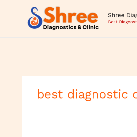
Skip
to
Shree Diag
content
Best Diagnost
best diagnostic 