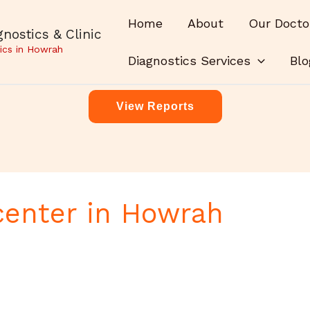
Home
About
Our Docto
nostics & Clinic
ics in Howrah
Diagnostics Services
Blo
View Reports
center in Howrah