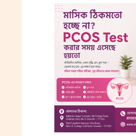
মাসিক
ঠিকমতো
হচ্ছে
না?
PCOS
Test
দরকার
হতে
পারে